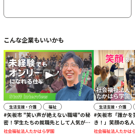
こんな企業もいいかも
生活支援・介護
福祉
生活支援・介護
#矢板市 "笑い声が絶えない職場"の秘
#矢板市「誰かを
密！学生たちの就職先として人気があ
き！」笑顔の名人
る理由を聞いてみた。#社員インタビ
に潜入！#職場ツ
社会福祉法人たかはら学園
社会福祉法人たかは