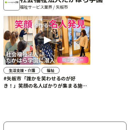
福祉サービス業界 / 矢板市
生活支援・介護
福祉
#矢板市「誰かを笑わせるのが好
き！」笑顔の名人ばかりが集まる施設
に潜入！#職場ツアー #たかはら学園