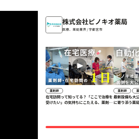
株式会社ピノキオ薬局
医療、薬局業界 / 宇都宮市
薬剤師
薬剤師
在宅訪問って知ってる？「ここで治療を
最新設備も大公
受けたい」の気持ちにこたえる、薬剤師
に寄り添う薬局
さんに密着してみた #ピノキオ薬局
社ピノキオ薬