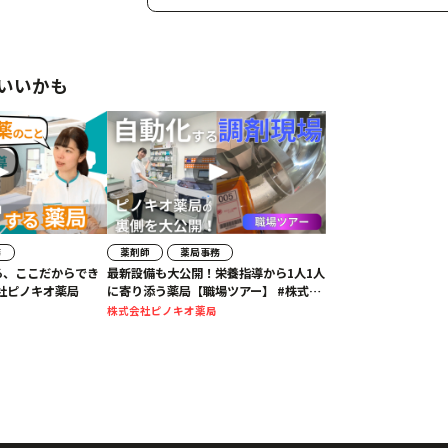
いいかも
務
薬剤師
薬局事務
る、ここだからでき
最新設備も大公開！栄養指導から1人1人
#株式会社ピノキオ薬局
に寄り添う薬局【職場ツアー】 #株式会
社ピノキオ薬局
株式会社ピノキオ薬局