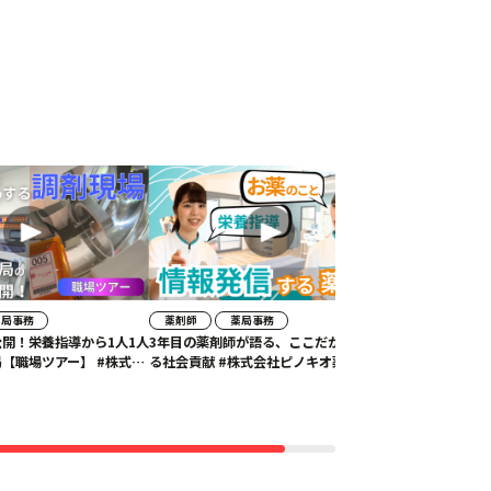
薬局事務
薬剤師
薬局事務
開！栄養指導から1人1人
3年目の薬剤師が語る、ここだからでき
【職場ツアー】 #株式会
る社会貢献 #株式会社ピノキオ薬局
局