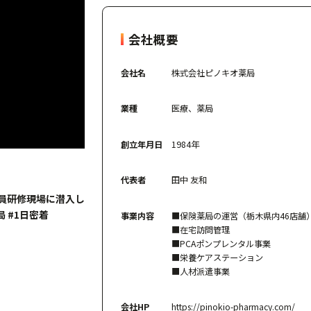
会社概要
会社名
株式会社ピノキオ薬局
業種
医療、薬局
創立年月日
1984年
代表者
田中 友和
員研修現場に潜入し
 #1日密着
事業内容
■保険薬局の運営（栃木県内46店舗
■在宅訪問管理
■PCAポンプレンタル事業
■栄養ケアステーション
■人材派遣事業
会社HP
https://pinokio-pharmacy.com/