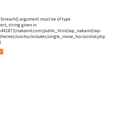
: foreach() argument must be of type
ect, string given in
s441873/nakamil.com/public_html/wp_nakamil/wp-
themes/sincho/includes/single_move_horizontal.php
6