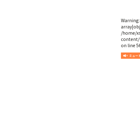
Warning
array|obj
/home/x
content/
on line
5