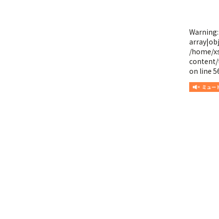
Warning
array|obj
/home/x
content/
on line
5