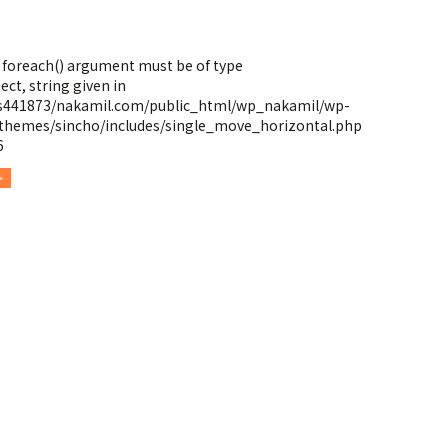
: foreach() argument must be of type
ect, string given in
s441873/nakamil.com/public_html/wp_nakamil/wp-
themes/sincho/includes/single_move_horizontal.php
6