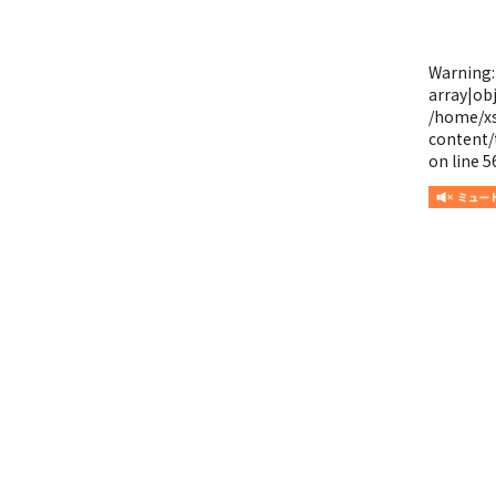
Warning
array|obj
/home/x
content/
on line
5