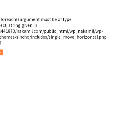
: foreach() argument must be of type
ect, string given in
s441873/nakamil.com/public_html/wp_nakamil/wp-
themes/sincho/includes/single_move_horizontal.php
6