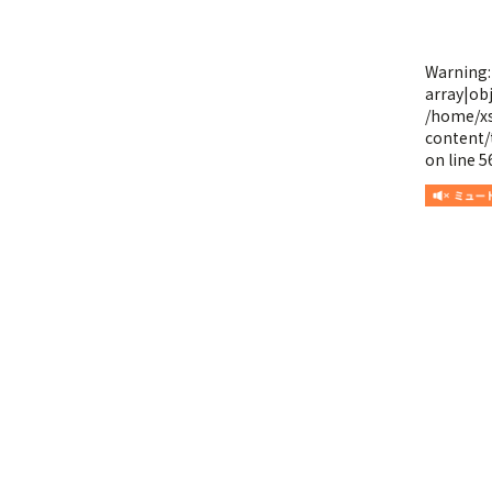
Warning
array|obj
/home/x
content/
on line
5