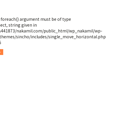
: foreach() argument must be of type
ect, string given in
s441873/nakamil.com/public_html/wp_nakamil/wp-
themes/sincho/includes/single_move_horizontal.php
6