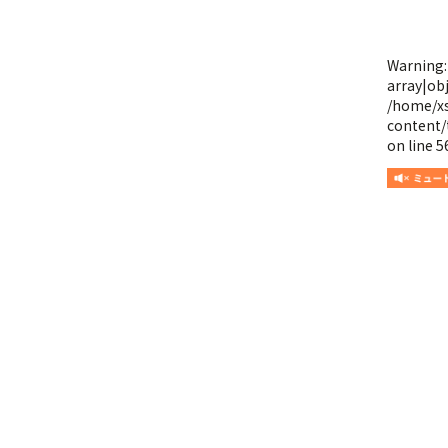
Warning
array|obj
/home/x
content/
on line
5