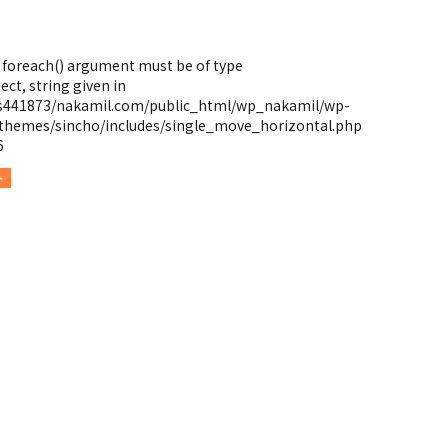
: foreach() argument must be of type
ect, string given in
s441873/nakamil.com/public_html/wp_nakamil/wp-
themes/sincho/includes/single_move_horizontal.php
6