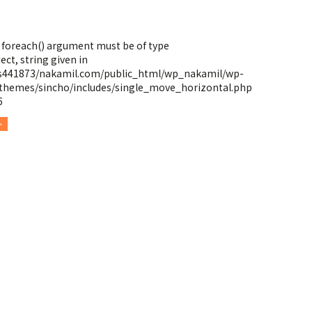
: foreach() argument must be of type
ect, string given in
s441873/nakamil.com/public_html/wp_nakamil/wp-
themes/sincho/includes/single_move_horizontal.php
6