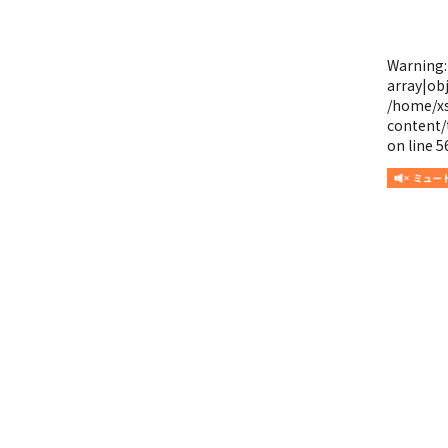
Warning
array|obj
/home/x
content/
on line
5