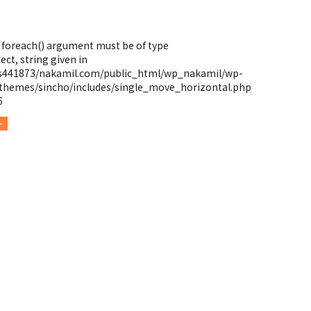
: foreach() argument must be of type
ect, string given in
s441873/nakamil.com/public_html/wp_nakamil/wp-
themes/sincho/includes/single_move_horizontal.php
6