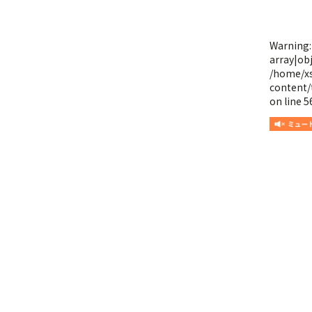
Warning
array|obj
/home/x
content/
on line
5