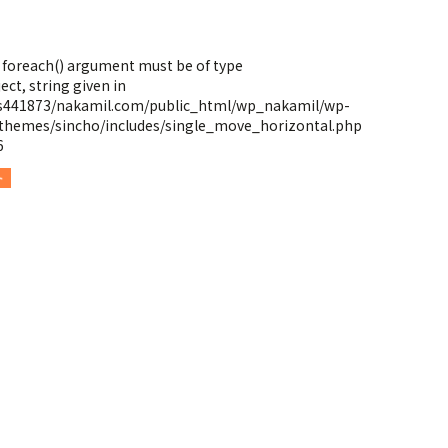
: foreach() argument must be of type
ect, string given in
s441873/nakamil.com/public_html/wp_nakamil/wp-
themes/sincho/includes/single_move_horizontal.php
6