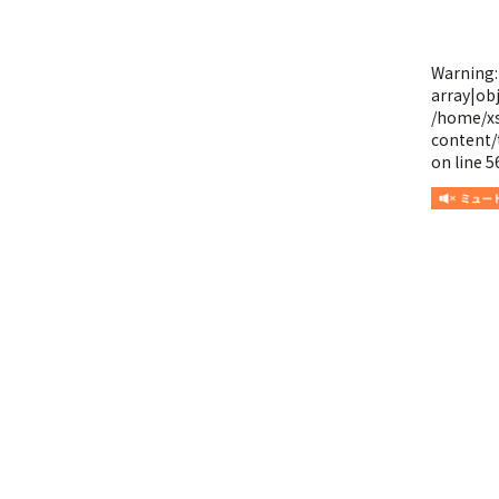
Warning
array|obj
/home/x
content/
on line
5