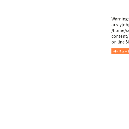
Warning
array|obj
/home/x
content/
on line
5