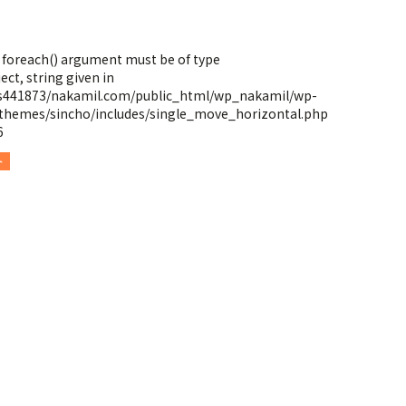
: foreach() argument must be of type
ect, string given in
s441873/nakamil.com/public_html/wp_nakamil/wp-
themes/sincho/includes/single_move_horizontal.php
6