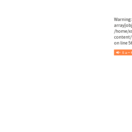
Warning
array|obj
/home/x
content/
on line
5