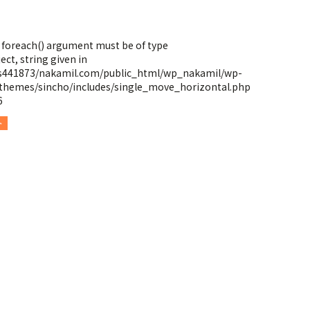
: foreach() argument must be of type
ect, string given in
s441873/nakamil.com/public_html/wp_nakamil/wp-
themes/sincho/includes/single_move_horizontal.php
6