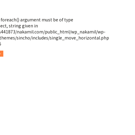
: foreach() argument must be of type
ect, string given in
s441873/nakamil.com/public_html/wp_nakamil/wp-
themes/sincho/includes/single_move_horizontal.php
6