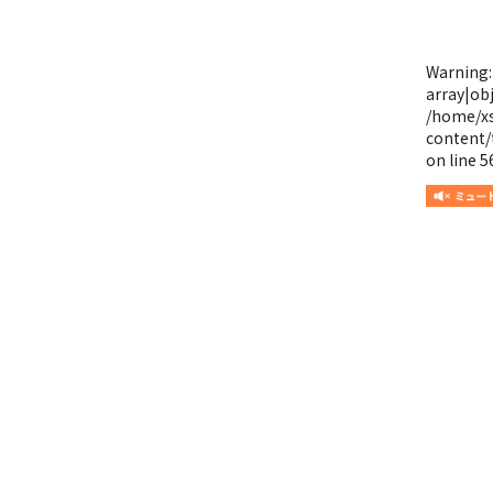
Warning
array|obj
/home/x
content/
on line
5