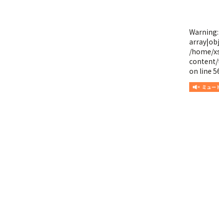
Warning
array|obj
/home/x
content/
on line
5