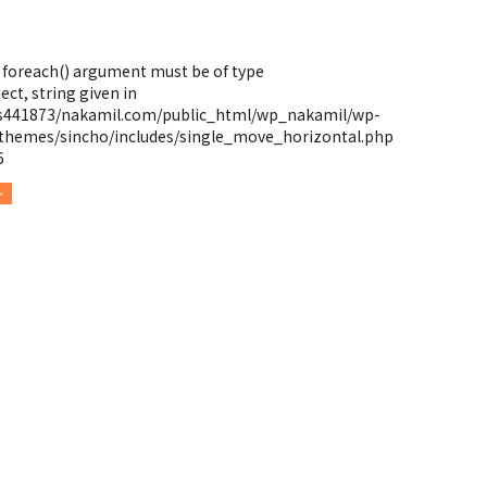
: foreach() argument must be of type
ect, string given in
s441873/nakamil.com/public_html/wp_nakamil/wp-
themes/sincho/includes/single_move_horizontal.php
6