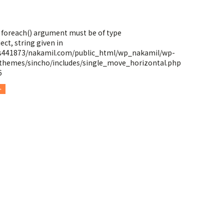
: foreach() argument must be of type
ect, string given in
s441873/nakamil.com/public_html/wp_nakamil/wp-
themes/sincho/includes/single_move_horizontal.php
6