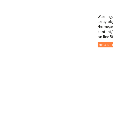
Warning
array|obj
/home/x
content/
on line
5