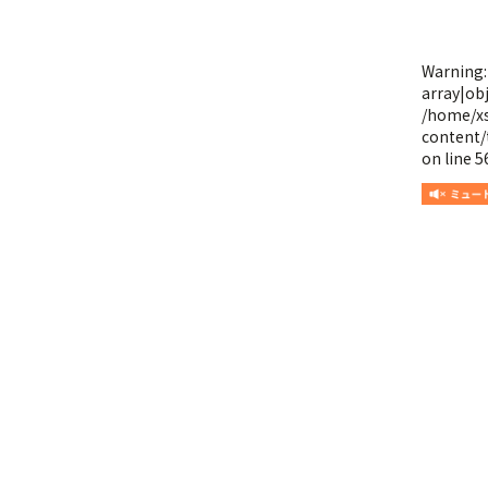
Warning
array|obj
/home/x
content/
on line
5