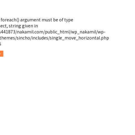
: foreach() argument must be of type
ect, string given in
s441873/nakamil.com/public_html/wp_nakamil/wp-
themes/sincho/includes/single_move_horizontal.php
6