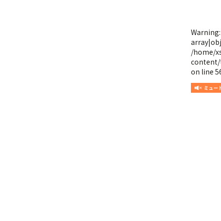
Warning
array|obj
/home/x
content/
on line
5