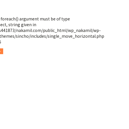
: foreach() argument must be of type
ect, string given in
s441873/nakamil.com/public_html/wp_nakamil/wp-
themes/sincho/includes/single_move_horizontal.php
6