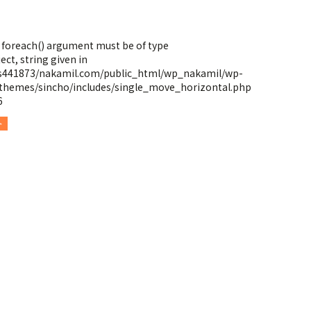
: foreach() argument must be of type
ect, string given in
s441873/nakamil.com/public_html/wp_nakamil/wp-
themes/sincho/includes/single_move_horizontal.php
6