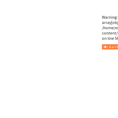
Warning
array|obj
/home/x
content/
on line
5