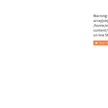
Warning
array|obj
/home/x
content/
on line
5