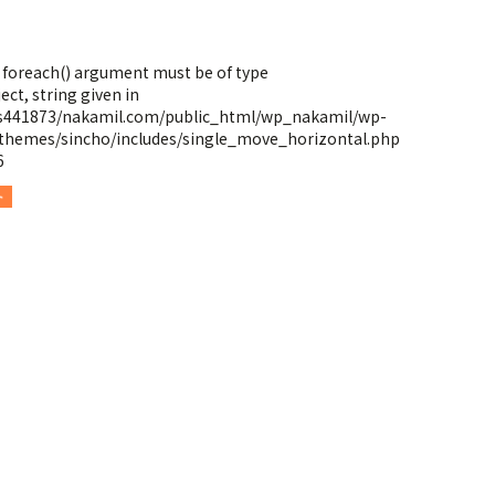
: foreach() argument must be of type
ect, string given in
s441873/nakamil.com/public_html/wp_nakamil/wp-
themes/sincho/includes/single_move_horizontal.php
6