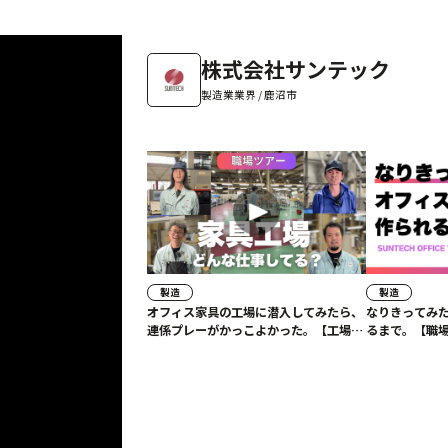
株式会社サンテック
製造業業界 / 鹿沼市
製造
製造
オフィス家具の工場に潜入してみたら、
なりきってみた
連係プレーがかっこよかった。【工場ツ
るまで。【職場
アー】 ＃株式会社サンテック
ンテック