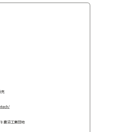
販売
ntech/
町8 鹿沼工業団地