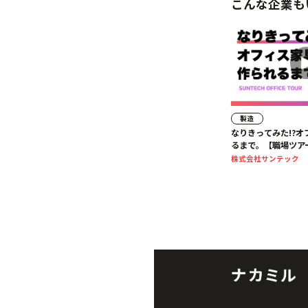
こんな企業も
製造
なりきってみた!?
るまで。【職場ツア
ンテック
株式会社サンテック