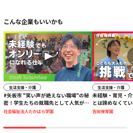
こんな企業もいいかも
生活支援・介護
生活支援・介護
#矢板市 "笑い声が絶えない職場"の秘
未経験・育児・介
密！学生たちの就職先として人気があ
とは諦めなくてい
る理由を聞いてみた。#社員インタビ
社会福祉法人たかはら学園
吉田保育園
ュー #たかはら学園