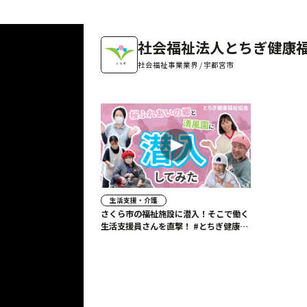
社会福祉法人とちぎ健康
社会福祉事業業界 / 宇都宮市
生活支援・介護
さくら市の福祉施設に潜入！そこで働く
生活支援員さんを直撃！ #とちぎ健康福
祉協会