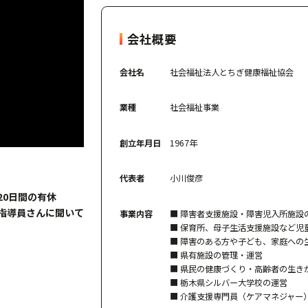
会社概要
会社名
社会福祉法人とちぎ健康福祉協会
業種
社会福祉事業
創立年月日
1967年
代表者
小川俊彦
20日間の有休
指導員さんに聞いて
事業内容
■ 障害者支援施設・障害児入所施設
■ 保育所、母子生活支援施設など児
■ 障害のある方や子ども、家庭への
■ 県有施設の管理・運営
■ 県民の健康づくり・高齢者の生き
■ 栃木県シルバー大学校の運営
■ 介護支援専門員（ケアマネジャー