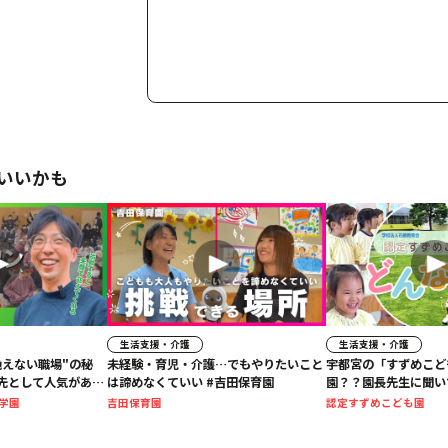
いいかも
生活支援・介護
生活支援・介護
絶えない職場"の秘
未経験・育児・介護…でもやりたいこと
宇都宮の「すずめこど
先として人気がある
は諦めなくていい #吉田保育園
園？？園長先生に聞い
#社員インタビュー
ビュー
学園
吉田保育園
認定すずめこども園