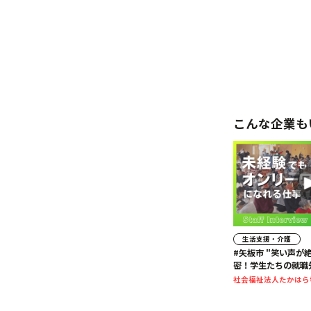
こんな企業も
生活支援・介護
#矢板市 "笑い声が
密！学生たちの就職
理由を聞いてみた。
社会福祉法人たかはら
#たかはら学園