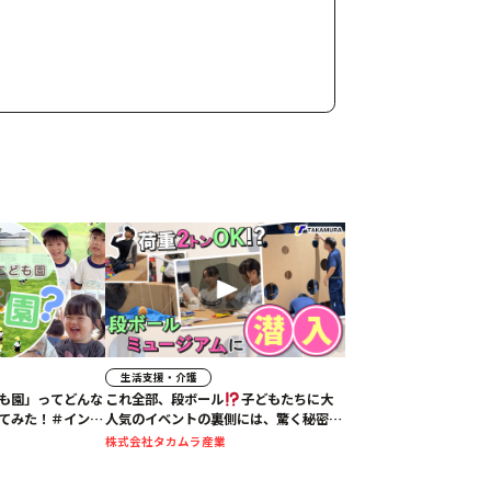
生活支援・介護
も園」ってどんな
これ全部、段ボール
子どもたちに大
てみた！＃インタ
人気のイベントの裏側には、驚く秘密と
スタッフの想いがあった！#タカムラ産
株式会社タカムラ産業
業