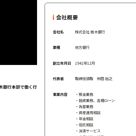
会社概要
会社名
株式会社 栃木銀行
業種
地方銀行
創立年月日
1942年12月
代表者
取締役頭取 仲田 裕之
木銀行本部で働く行
事業内容
・預金業務
・融資業務、各種ローン
・為替業務
・資産運用相談
・年金相談
・信託相談
・決済サービス