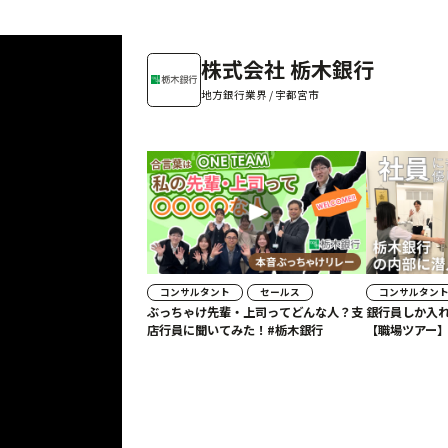
株式会社 栃木銀行
地方銀行業界 / 宇都宮市
コンサルタント
セールス
コンサルタン
ぶっちゃけ先輩・上司ってどんな人？支
銀行員しか入
店行員に聞いてみた！#栃木銀行
【職場ツアー】