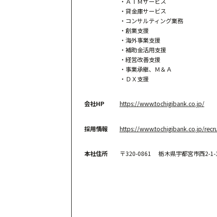
・ＡＴＭサービス
・貸金庫サービス
・コンサルティング業務
・創業支援
・海外事業支援
・補助金活用支援
・経営改善支援
・事業承継、Ｍ＆Ａ
・ＤＸ支援
会社HP
https://www.tochigibank.co.jp/
採用情報
https://www.tochigibank.co.jp/recr
本社住所
〒320-0861 栃木県宇都宮市西2-1-