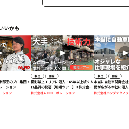
いいかも
製造
開発
製造
開発
車部品のプロ集団 #
撮影禁止エリアに潜入！65年以上続くム
本当に自動車開発会社
レーション
ロ品質の秘密【職場ツアー】 #株式会社
間が広がる本社に潜入
ムロコーポレーション
株式会社ホンダテクノ
ーション
株式会社ムロコーポレーション
株式会社ホンダテクノフ