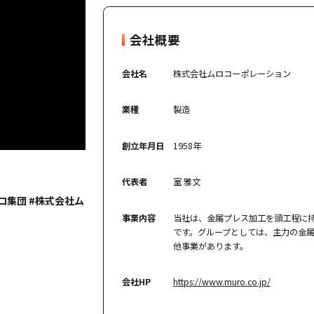
会社概要
会社名
株式会社ムロコーポレーション
業種
製造
創立年月日
1958年
代表者
室 雅文
ロ集団 #株式会社ム
事業内容
当社は、金属プレス加工を頭工程に
です。グループとしては、主力の金
他事業があります。
会社HP
https://www.muro.co.jp/