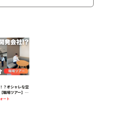
！？オシャレな空
【職場ツアー】#
フォート
ォート