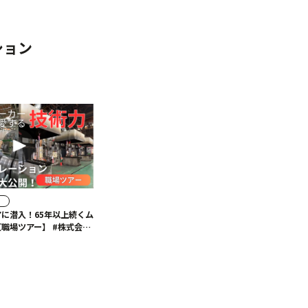
ション
発
に潜入！65年以上続くム
ツアー】 #株式会社
ーション