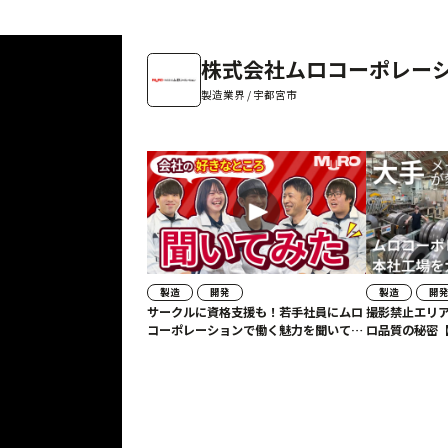
株式会社ムロコーポレー
製造業界 / 宇都宮市
製造
開発
製造
開
サークルに資格支援も！若手社員にムロ
撮影禁止エリア
コーポレーションで働く魅力を聞いてみ
ロ品質の秘密【職場
た！#ムロコーポレーション
ムロコーポレ